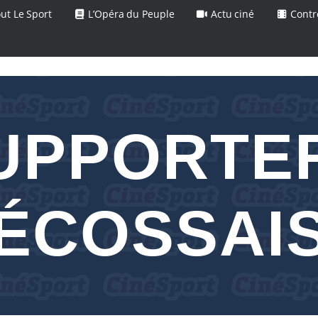
ut Le Sport
L’Opéra du Peuple
Actu ciné
Contr
UPPORTE
ÉCOSSAI