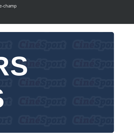
e-champ
RS
S