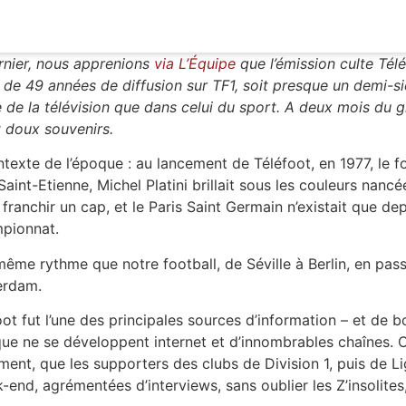
ernier, nous apprenions
via L’Équipe
que l’émission culte Tél
in de 49 années de diffusion sur TF1, soit presque un demi-siè
 de la télévision que dans celui du sport. A deux mois du gra
 doux souvenirs.
exte de l’époque : au lancement de Téléfoot, en 1977, le fo
aint-Etienne, Michel Platini brillait sous les couleurs nanc
ranchir un cap, et le Paris Saint Germain n’existait que dep
mpionnat.
 même rythme que notre football, de Séville à Berlin, en pas
erdam.
ot fut l’une des principales sources d’information – et de 
que ne se développent internet et d’innombrables chaînes. C
ent, que les supporters des clubs de Division 1, puis de Li
nd, agrémentées d’interviews, sans oublier les Z’insolite