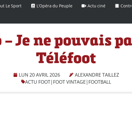
ut Le Sport
L’Opéra du Peuple
Actu ciné
Contr
o – Je ne pouvais pa
Téléfoot
LUN 20 AVRIL 2026
ALEXANDRE TAILLEZ
ACTU FOOT
|
FOOT VINTAGE
|
FOOTBALL