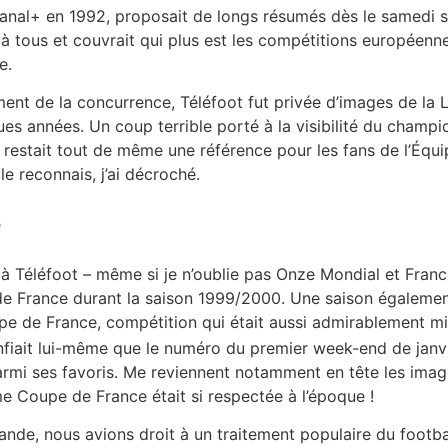
Canal+ en 1992, proposait de longs résumés dès le samedi so
 à tous et couvrait qui plus est les compétitions européenne
e.
nt de la concurrence, Téléfoot fut privée d’images de la Li
es années. Un coup terrible porté à la visibilité du champio
i restait tout de même une référence pour les fans de l’Équ
 le reconnais, j’ai décroché.
e
à Téléfoot – même si je n’oublie pas Onze Mondial et France
e France durant la saison 1999/2000. Une saison égaleme
pe de France, compétition qui était aussi admirablement mi
nfiait lui-même que le numéro du premier week-end de janvi
parmi ses favoris. Me reviennent notamment en tête les ima
 Coupe de France était si respectée à l’époque !
ande, nous avions droit à un traitement populaire du footba