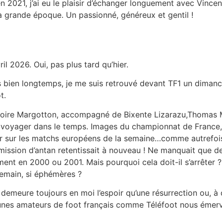
en 2021, j’ai eu le plaisir d’échanger longuement avec Vinc
la grande époque. Un passionné, généreux et gentil !
l 2026. Oui, pas plus tard qu’hier.
s bien longtemps, je me suis retrouvé devant TF1 un diman
t.
oire Margotton, accompagné de Bixente Lizarazu,Thomas 
ait voyager dans le temps. Images du championnat de France
our sur les matchs européens de la semaine…comme autrefoi
ission d’antan retentissait à nouveau ! Ne manquait que de
ment en 2000 ou 2001. Mais pourquoi cela doit-il s’arrêter ?
demain, si éphémères ?
 demeure toujours en moi l’espoir qu’une résurrection ou, à 
jeunes amateurs de foot français comme Téléfoot nous émerve