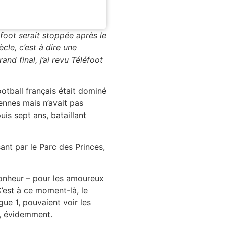
éfoot serait stoppée après le
cle, c’est à dire une
nd final, j’ai revu Téléfoot
otball français était dominé
éennes mais n’avait pas
uis sept ans, bataillant
sant par le Parc des Princes,
bonheur – pour les amoureux
’est à ce moment-là, le
gue 1, pouvaient voir les
s, évidemment.