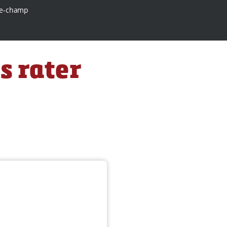
e-champ
s rater