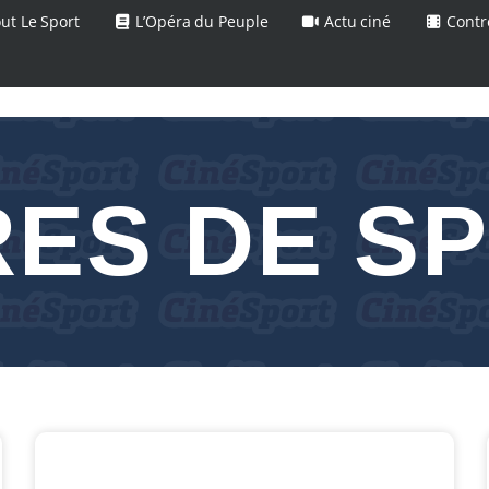
ut Le Sport
L’Opéra du Peuple
Actu ciné
Contr
RES DE S