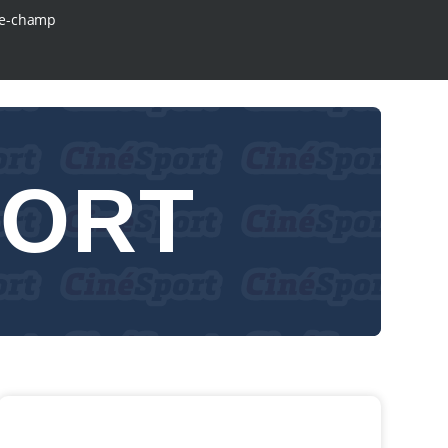
e-champ
PORT