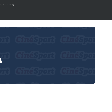
e-champ
A