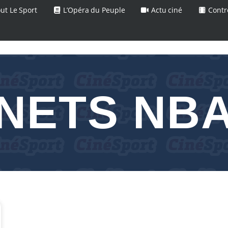
ut Le Sport
L’Opéra du Peuple
Actu ciné
Contr
NETS NB