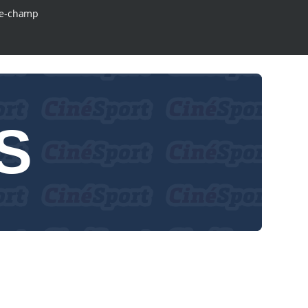
e-champ
S