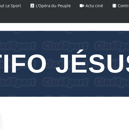
ut Le Sport
L’Opéra du Peuple
Actu ciné
Contr
TIFO JÉSU