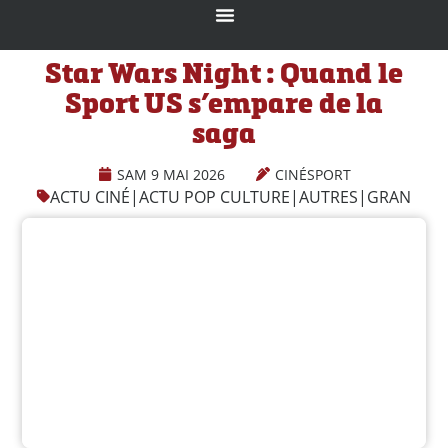
Star Wars Night : Quand le
Sport US s’empare de la
saga
SAM 9 MAI 2026
CINÉSPORT
ACTU CINÉ
|
ACTU POP CULTURE
|
AUTRES
|
GRAND ÉC