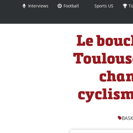
Interviews
Football
Sports US
To
Le bouc
Toulous
cham
cyclism
BASK