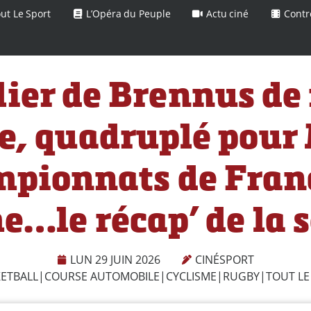
ut Le Sport
L’Opéra du Peuple
Actu ciné
Contr
lier de Brennus de 
e, quadruplé pour
pionnats de Fran
e…le récap’ de la
LUN 29 JUIN 2026
CINÉSPORT
ETBALL
|
COURSE AUTOMOBILE
|
CYCLISME
|
RUGBY
|
TOUT LE