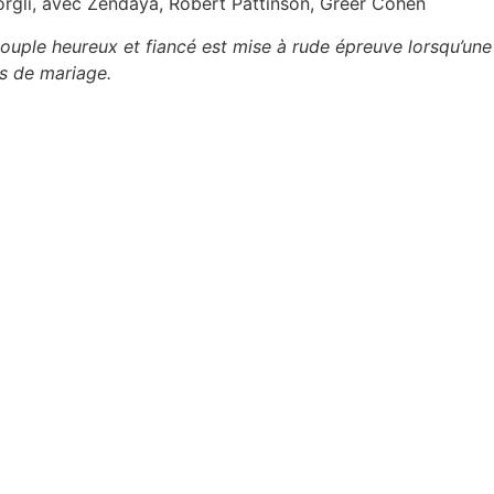
Borgli, avec Zendaya, Robert Pattinson, Greer Cohen
couple heureux et fiancé est mise à rude épreuve lorsqu’une
fs de mariage.