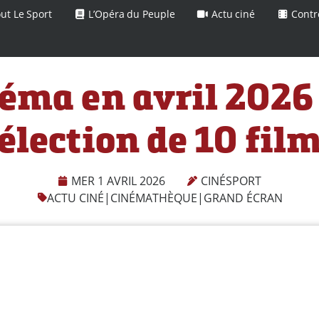
ut Le Sport
L’Opéra du Peuple
Actu ciné
Contr
éma en avril 2026 
élection de 10 fil
MER 1 AVRIL 2026
CINÉSPORT
ACTU CINÉ
|
CINÉMATHÈQUE
|
GRAND ÉCRAN