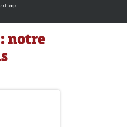
e-champ
: notre
ms