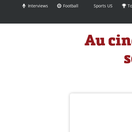
Interviews
Football
Sports US
To
Au cin
s