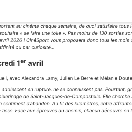
ortent au cinéma chaque semaine, de quoi satisfaire tous l
 souhaite « se faire une toile ». Pas moins de 130 sorties s
vril 2026 ! CinéSport vous proposera donc tous les mois u
ffinité ou par curiosité…
er
redi 1
avril
ell, avec Alexandra Lamy, Julien Le Berre et Mélanie Dout
adolescent en rupture, ne se connaissent pas. Pourtant, grâ
èlerinage de Saint-Jacques-de-Compostelle. Elle cherche à 
n sentiment d’abandon. Au fil des kilomètres, entre affront
se tisse. Face aux épreuves du chemin, chacun découvre en 