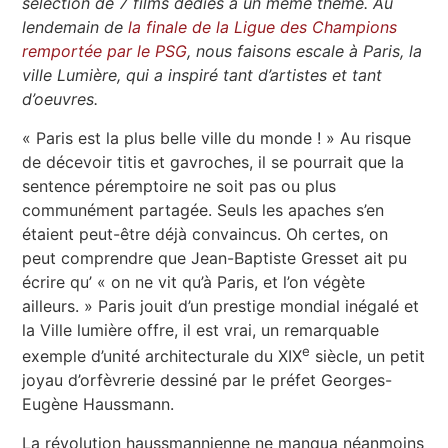
sélection de 7 films dédiés à un même thème. Au
lendemain de
la finale de la Ligue des Champions
remportée par le PSG
, nous faisons escale à Paris, la
ville Lumière, qui a inspiré tant d’artistes et tant
d’oeuvres.
« Paris est la plus belle ville du monde ! » Au risque
de décevoir titis et gavroches, il se pourrait que la
sentence péremptoire ne soit pas ou plus
communément partagée. Seuls les apaches s’en
étaient peut-être déjà convaincus. Oh certes, on
peut comprendre que Jean-Baptiste Gresset ait pu
écrire qu’ « on ne vit qu’à Paris, et l’on végète
ailleurs. » Paris jouit d’un prestige mondial inégalé et
la Ville lumière offre, il est vrai, un remarquable
e
exemple d’unité architecturale du XIX
siècle, un petit
joyau d’orfèvrerie dessiné par le préfet Georges-
Eugène Haussmann.
La révolution haussmannienne ne manqua néanmoins