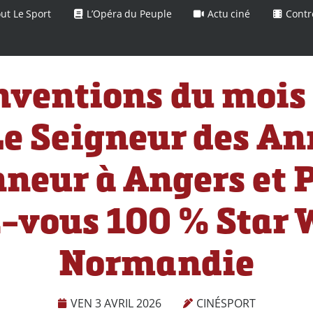
ut Le Sport
L’Opéra du Peuple
Actu ciné
Contr
nventions du mois 
Le Seigneur des A
nneur à Angers et P
-vous 100 % Star 
Normandie
VEN 3 AVRIL 2026
CINÉSPORT