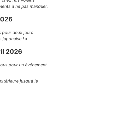
 chez nos voisins
ments à ne pas manquer.
2026
s pour deux jours
e japonaise !
»
ril 2026
-nous pour un événement
xtérieure jusqu’à la