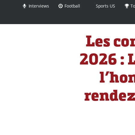
Interviews
Football
Sports US
To
Les co
2026 : 
l’ho
rendez