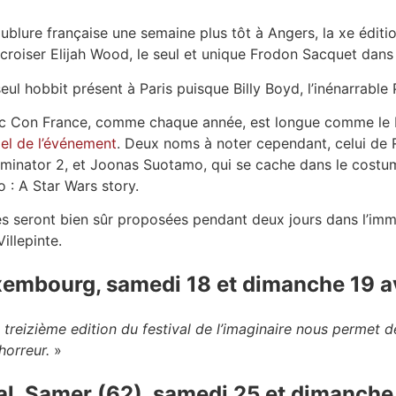
ublure française une semaine plus tôt à Angers, la xe édi
croiser Elijah Wood, le seul et unique Frodon Sacquet dans 
eul hobbit présent à Paris puisque Billy Boyd, l’inénarrable 
mic Con France, comme chaque année, est longue comme le b
ciel de l’événement
. Deux noms à noter cependant, celui de R
Terminator 2, et Joonas Suotamo, qui se cache dans le cos
o : A Star Wars story.
és seront bien sûr proposées pendant deux jours dans l’im
illepinte.
embourg, samedi 18 et dimanche 19 a
 treizième edition du festival de l’imaginaire nous permet de
’horreur.
»
al, Samer (62), samedi 25 et dimanche