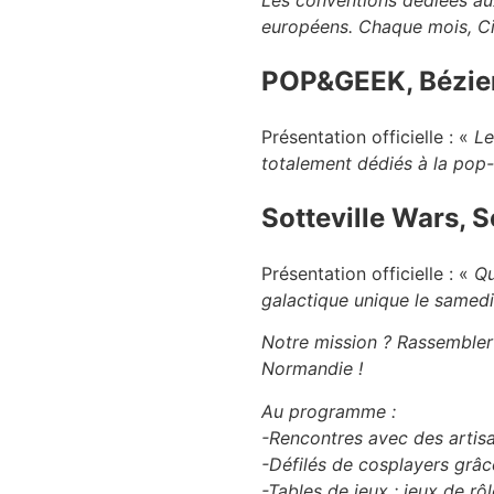
Les conventions dédiées au
européens. Chaque mois, Ci
POP&GEEK, Béziers
Présentation officielle : «
Le
totalement dédiés à la pop-c
Sotteville Wars, S
Présentation officielle : «
Qu
galactique unique le samedi 
Notre mission ? Rassembler 
Normandie !
Au programme :
-Rencontres avec des artisa
-Défilés de cosplayers grâc
-Tables de jeux : jeux de rôl