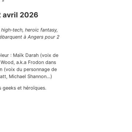
.
»
 avril 2026
 high-tech, heroic fantasy,
 débarquent à Angers pour 2
bleur : Maïk Darah (voix de
j Wood, a.k.a Frodon dans
on (voix du personnage de
ratt, Michael Shannon…)
s geeks et héroïques.