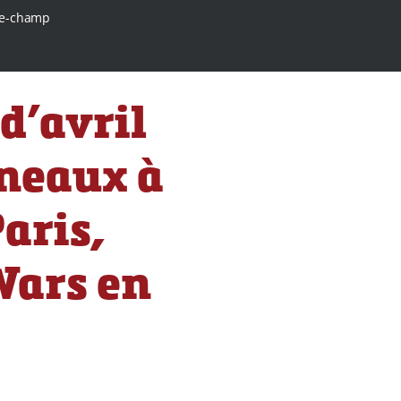
e-champ
d’avril
nneaux à
aris,
Wars en