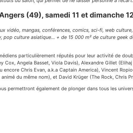
atouts du salon, qui permet de ne laisser personne à l’écart
Angers (49), samedi 11 et dimanche 12
ux vidéo, mangas, conférences, comics, sci-fi, web culture,
ay, pop culture asiatique… + de 15 000 m² de culture geek
omédiens particulièrement réputés pour leur activité de dou
Cox, Angela Basset, Viola Davis), Alexandre Gillet (Eliha
u encore Chris Evan, a.k.a Captain America), Vincent Ropi
n animé du même nom), et David Krüger (The Rock, Chris P
ous permettront également de plonger dans tous les univer