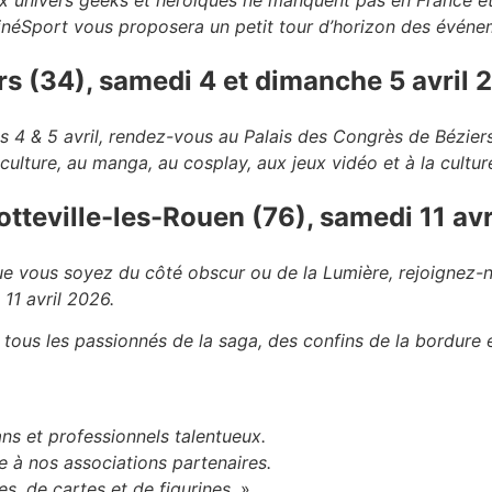
x univers geeks et héroïques ne manquent pas en France et
néSport vous proposera un petit tour d’horizon des événe
 (34), samedi 4 et dimanche 5 avril 
s 4 & 5 avril, rendez-vous au Palais des Congrès de Bézier
ulture, au manga, au cosplay, aux jeux vidéo et à la cultur
otteville-les-Rouen (76), samedi 11 av
e vous soyez du côté obscur ou de la Lumière, rejoignez
11 avril 2026.
tous les passionnés de la saga, des confins de la bordure e
ns et professionnels talentueux.
e à nos associations partenaires.
es, de cartes et de figurines.
»