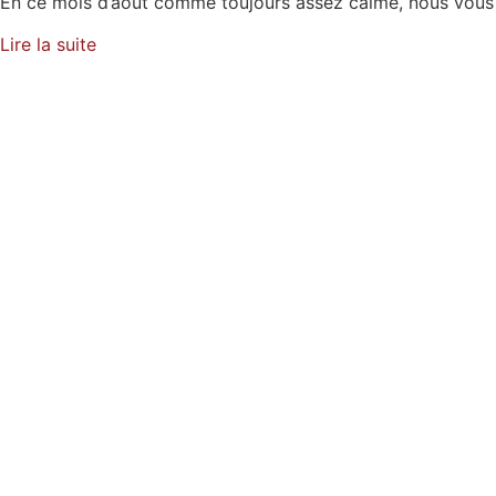
En ce mois d’août comme toujours assez calme, nous vous
Lire la suite