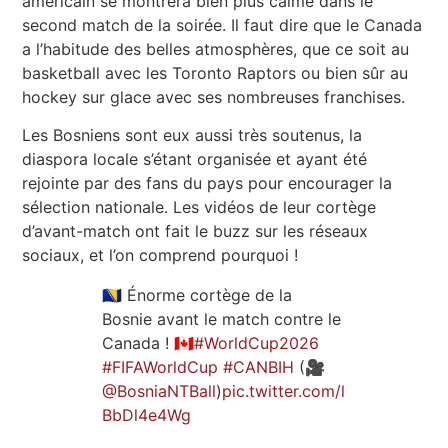
américain se montrera bien plus calme dans le
second match de la soirée. Il faut dire que le Canada
a l’habitude des belles atmosphères, que ce soit au
basketball avec les Toronto Raptors ou bien sûr au
hockey sur glace avec ses nombreuses franchises.
Les Bosniens sont eux aussi très soutenus, la
diaspora locale s’étant organisée et ayant été
rejointe par des fans du pays pour encourager la
sélection nationale. Les vidéos de leur cortège
d’avant-match ont fait le buzz sur les réseaux
sociaux, et l’on comprend pourquoi !
🇧🇦 Énorme cortège de la
Bosnie avant le match contre le
Canada ! 🇨🇦
#WorldCup2026
#FIFAWorldCup
#CANBIH
(🎥
@BosniaNTBall
)
pic.twitter.com/l
BbDl4e4Wg