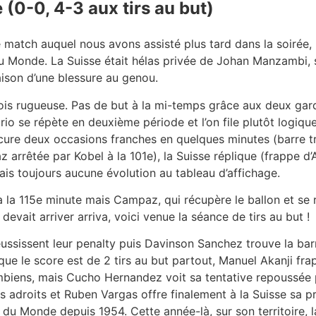
(0-0, 4-3 aux tirs au but)
e match auquel nous avons assisté plus tard dans la soirée
 Monde. La Suisse était hélas privée de Johan Manzambi, so
raison d’une blessure au genou.
fois rugueuse. Pas de but à la mi-temps grâce aux deux gar
rio se répète en deuxième période et l’on file plutôt logiq
cure deux occasions franches en quelques minutes (barre tr
arrêtée par Kobel à la 101e), la Suisse réplique (frappe 
ais toujours aucune évolution au tableau d’affichage.
à la 115e minute mais Campaz, qui récupère le ballon et se 
devait arriver arriva, voici venue la séance de tirs au but !
éussissent leur penalty puis Davinson Sanchez trouve la bar
que le score est de 2 tirs au but partout, Manuel Akanji fr
biens, mais Cucho Hernandez voit sa tentative repoussée p
us adroits et Ruben Vargas offre finalement à la Suisse sa p
du Monde depuis 1954. Cette année-là, sur son territoire, la