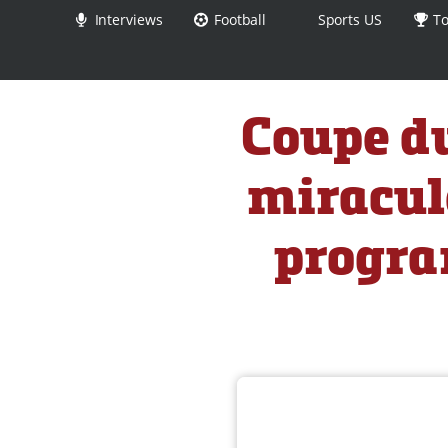
Interviews
Football
Sports US
To
Coupe d
miraculé
progra