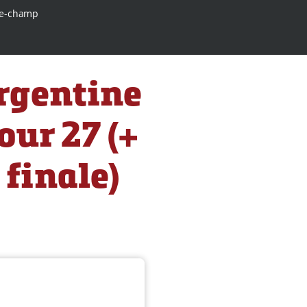
e-champ
rgentine
our 27 (+
finale)