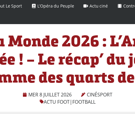
ut Le Sport
L’Opéra du Peuple
Actu ciné
Contr
u Monde 2026 : L’A
e ! – Le récap’ du j
mme des quarts de 
MER 8 JUILLET 2026
CINÉSPORT
ACTU FOOT
|
FOOTBALL