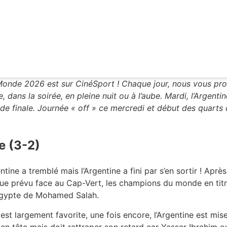
Monde 2026 est sur CinéSport ! Chaque jour, nous vous pro
e, dans la soirée, en pleine nuit ou à l’aube. Mardi, l’Argent
de finale. Journée « off » ce mercredi et début des quarts 
e (3-2)
entine a tremblé mais l’Argentine a fini par s’en sortir ! Aprè
e prévu face au Cap-Vert, les champions du monde en titr
l’Égypte de Mohamed Salah.
est largement favorite, une fois encore, l’Argentine est mise 
se en tête mais doit rattraper son retard car Yasser Ibrahim o