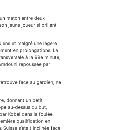
, un match entre deux
n jeune joueur si brillant
diens et malgré une légère
uement en prolongations. La
ansversale à la 99e minute,
d’Amdouni repoussée par
retrouve face au gardien, ne
re, donnant un petit
appe au-dessus du but,
ar Kobel dans la foulée.
remière qualification en
 Suisse s’était inclinée face