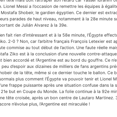
. Lionel Messi a l’occasion de remettre les équipes à égalit
r Mostafa Shobeir, le gardien égyptien. Ce dernier est extr
ieurs parades de haut niveau, notamment à la 28e minute su
portant de Julián Alvarez à la 39e.
’en fait rien d’intéressant et à la 58e minute, l’Égypte effe
o. 2-0 ? Non, car l’arbitre français François Letexier est 
ute commise au tout début de l’action. Une faute réelle mais
tafa Ziko est à la conclusion d’une nouvelle contre-attaque
st bien accordé et l’Argentine est au bord du gouffre. Ce n’
peu d’espoir aux dizaines de milliers de fans argentins pré
Shobeir de la tête, même si ce dernier touche le ballon. Ce
 désormais plus comment l’Égypte va pouvoir tenir et Lionel
d’une frappe puissante après une situation confuse dans la s
 21e but en Coupe du Monde. La folie continue à la 92e m
’une tête croisée, après un bon centre de Lautaro Martinez.
score n’évolue plus, l’Argentine est miraculée !