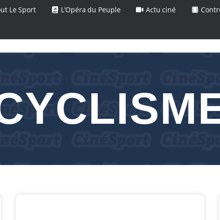
ut Le Sport
L’Opéra du Peuple
Actu ciné
Contr
CYCLISM