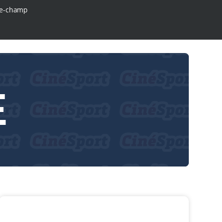
e-champ
E