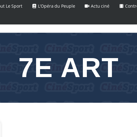
ut Le Sport
L’Opéra du Peuple
Actu ciné
Contr
7E ART