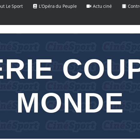
ut Le Sport
L’Opéra du Peuple
Actu ciné
Contr
RIE COU
MONDE