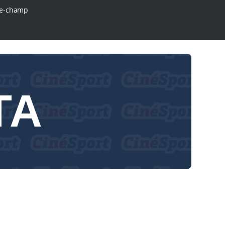
e-champ
TA