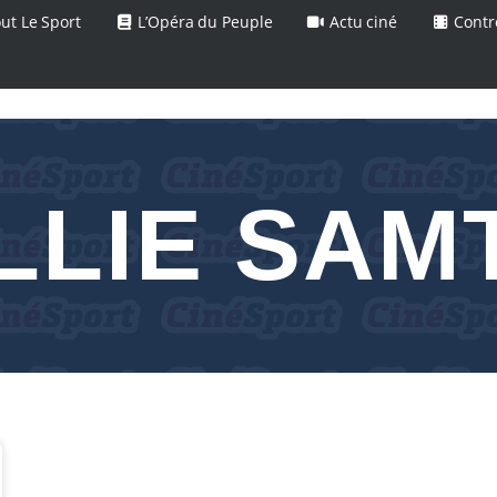
ut Le Sport
L’Opéra du Peuple
Actu ciné
Contr
LLIE SAM