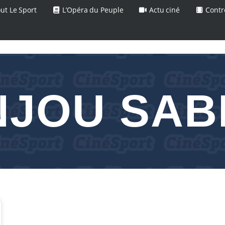
ut Le Sport
L’Opéra du Peuple
Actu ciné
Contr
NJOU SAB