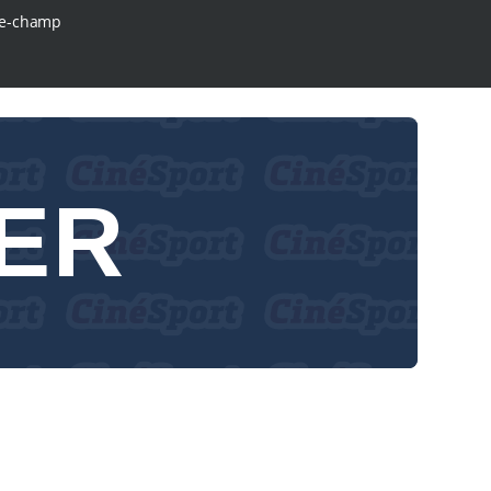
e-champ
ER