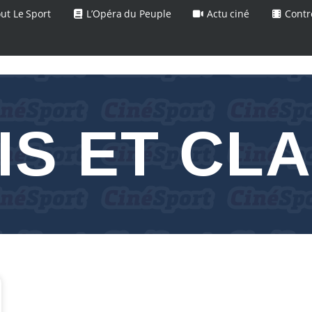
ut Le Sport
L’Opéra du Peuple
Actu ciné
Contr
IS ET CL