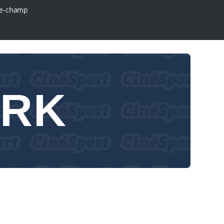
e-champ
ARK