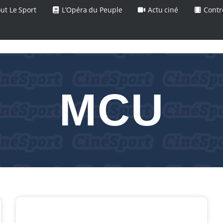
ut Le Sport
L’Opéra du Peuple
Actu ciné
Contr
MCU