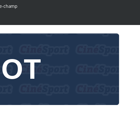
e-champ
OOT