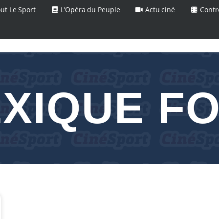
ut Le Sport
L’Opéra du Peuple
Actu ciné
Contr
XIQUE F