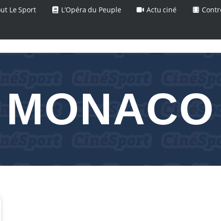
ut Le Sport
L’Opéra du Peuple
Actu ciné
Contr
MONACO