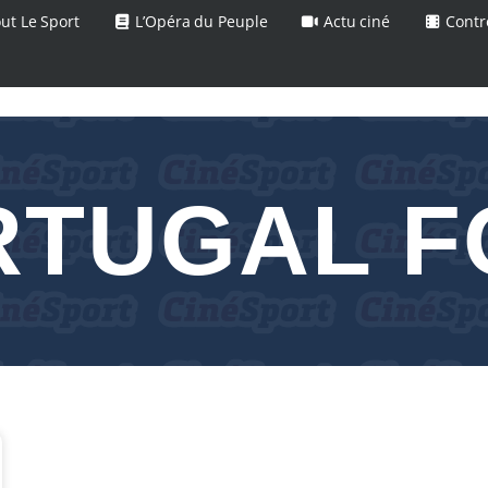
ut Le Sport
L’Opéra du Peuple
Actu ciné
Contr
RTUGAL F