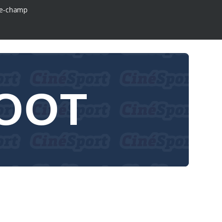
e-champ
OOT