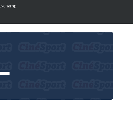
e-champ
L