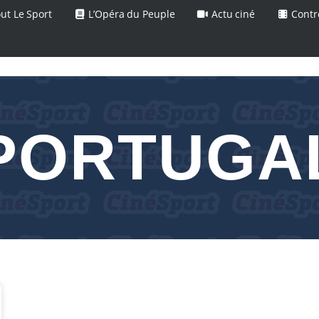
ut Le Sport
L’Opéra du Peuple
Actu ciné
Contr
PORTUGA