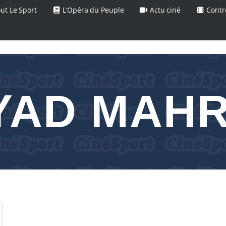
ut Le Sport
L’Opéra du Peuple
Actu ciné
Contr
YAD MAH