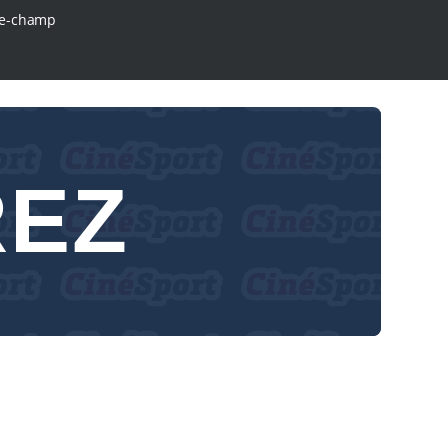
e-champ
REZ