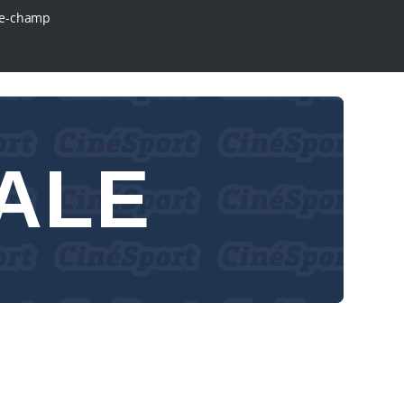
e-champ
ALE