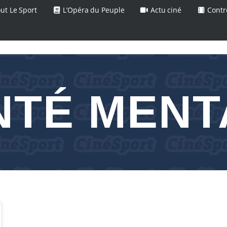
ut Le Sport
L’Opéra du Peuple
Actu ciné
Contr
NTÉ MENT