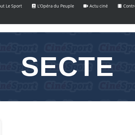
ut Le Sport
L’Opéra du Peuple
Actu ciné
Contr
SECTE