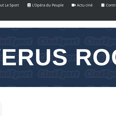
ut Le Sport
L’Opéra du Peuple
Actu ciné
Contr
VERUS RO