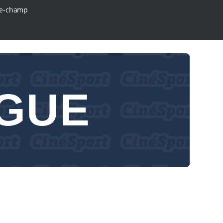
e-champ
GUE