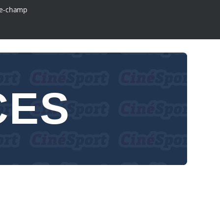
e-champ
CES