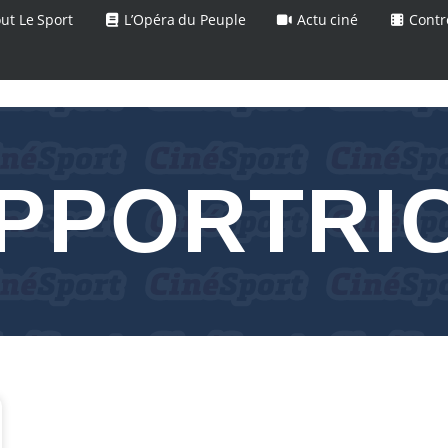
ut Le Sport
L’Opéra du Peuple
Actu ciné
Contr
PPORTRI