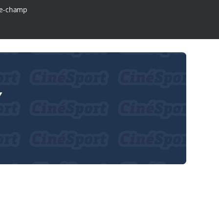
e-champ
Y