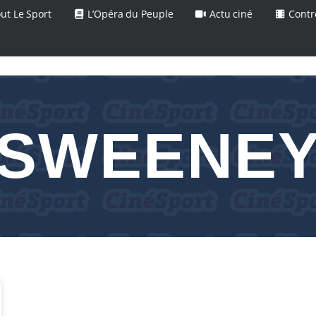
ut Le Sport
L’Opéra du Peuple
Actu ciné
Contr
SWEENE