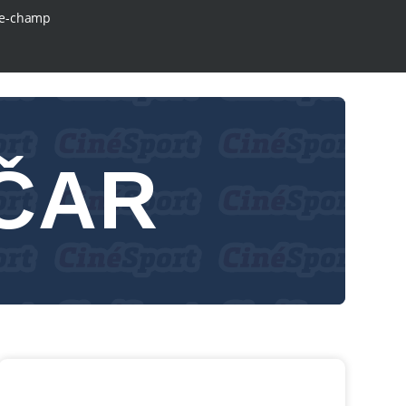
e-champ
ČAR