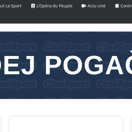
ut Le Sport
L’Opéra du Peuple
Actu ciné
Contr
DEJ POGA