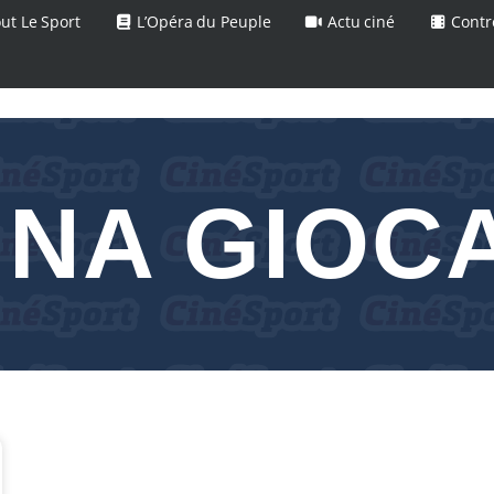
ut Le Sport
L’Opéra du Peuple
Actu ciné
Contr
INA GIOC