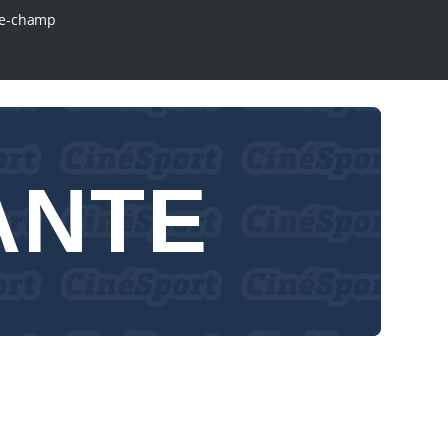
e-champ
ANTE