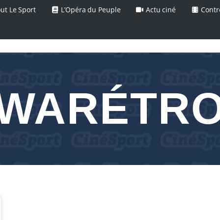
ut Le Sport
L’Opéra du Peuple
Actu ciné
Contr
WARÉTR