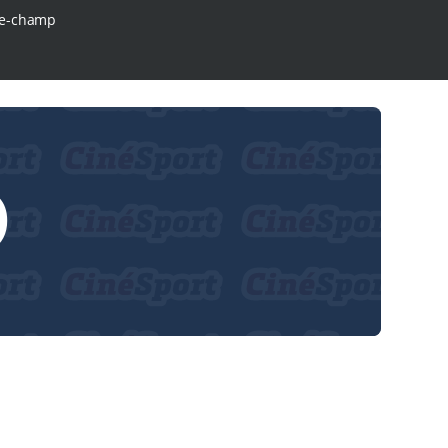
e-champ
O