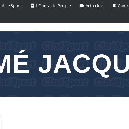
ut Le Sport
L’Opéra du Peuple
Actu ciné
Contr
MÉ JACQ