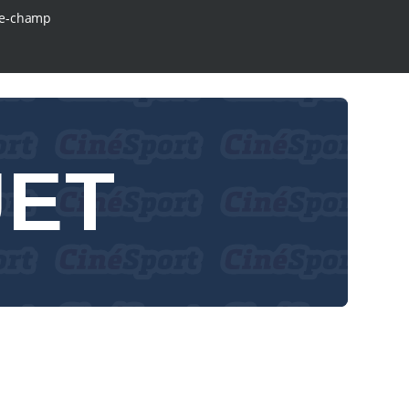
e-champ
UET