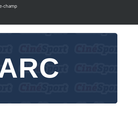
e-champ
PARC