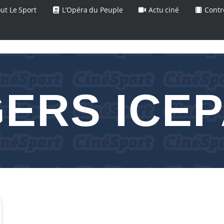
ut Le Sport
L’Opéra du Peuple
Actu ciné
Contr
ERS ICE