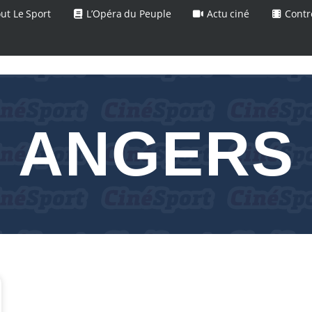
ut Le Sport
L’Opéra du Peuple
Actu ciné
Contr
ANGERS