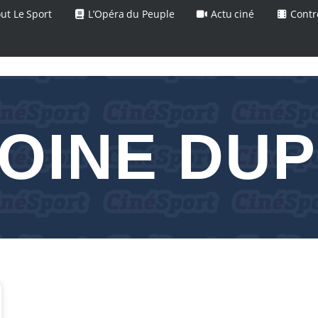
ut Le Sport
L’Opéra du Peuple
Actu ciné
Contr
OINE DU