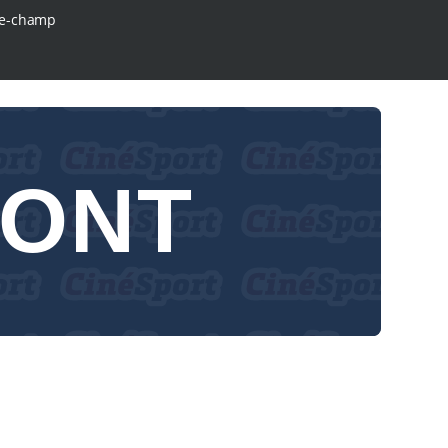
e-champ
PONT