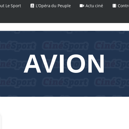
ut Le Sport
L’Opéra du Peuple
Actu ciné
Contr
AVION