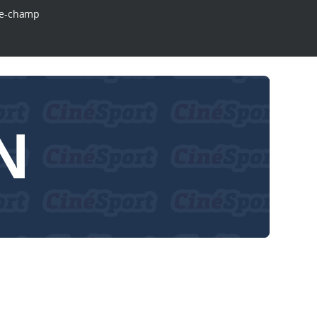
e-champ
N