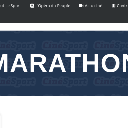
ut Le Sport
L’Opéra du Peuple
Actu ciné
Contr
MARATHO