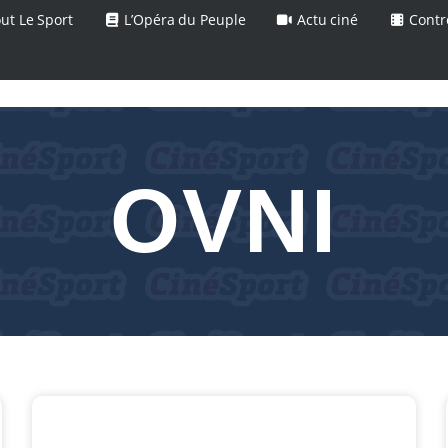
ut Le Sport
L’Opéra du Peuple
Actu ciné
Contr
OVNI