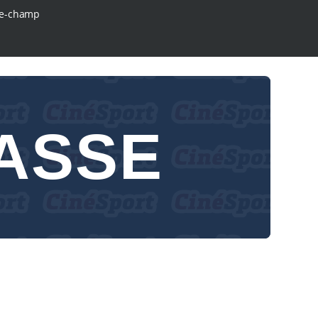
e-champ
HASSE