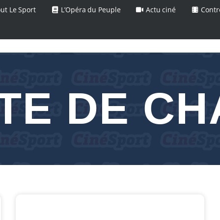
ut Le Sport
L’Opéra du Peuple
Actu ciné
Contr
TE DE C