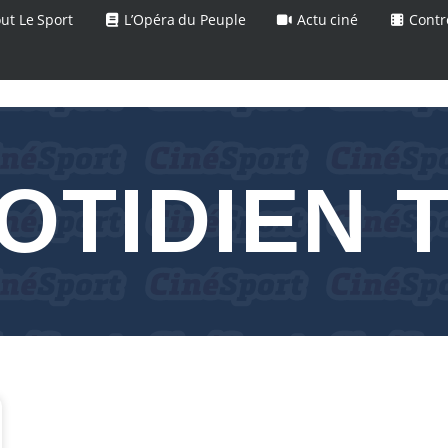
ut Le Sport
L’Opéra du Peuple
Actu ciné
Contr
OTIDIEN 