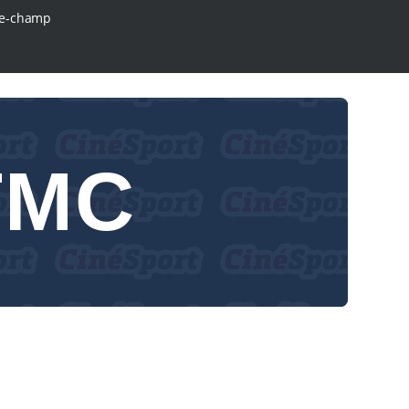
e-champ
TMC