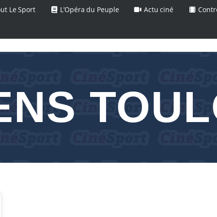
ut Le Sport
L’Opéra du Peuple
Actu ciné
Contr
ENS TOU