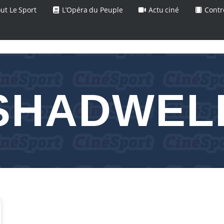
ut Le Sport
L’Opéra du Peuple
Actu ciné
Contr
SHADWEL