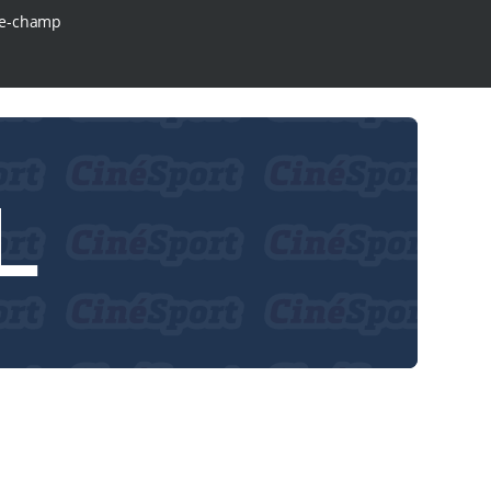
e-champ
L