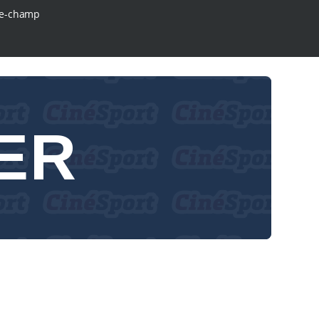
e-champ
ER