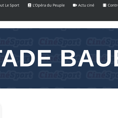
ut Le Sport
L’Opéra du Peuple
Actu ciné
Contr
TADE BAU