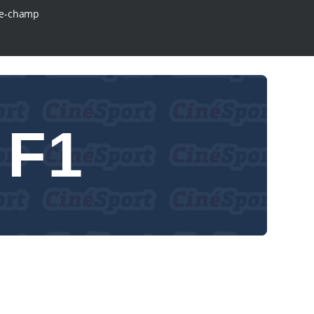
e-champ
 F1