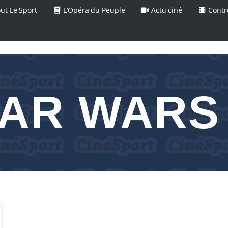
ut Le Sport
L’Opéra du Peuple
Actu ciné
Contr
AR WARS