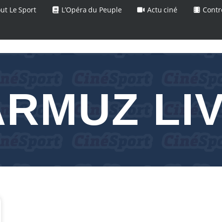
ut Le Sport
L’Opéra du Peuple
Actu ciné
Contr
RMUZ LI