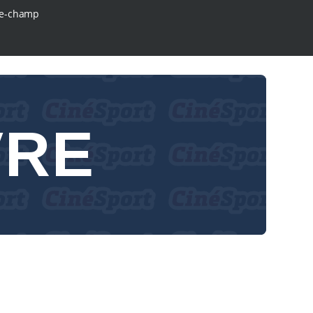
e-champ
VRE