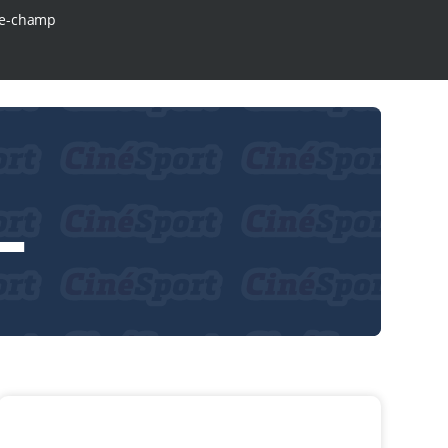
e-champ
L