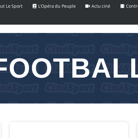
ut Le Sport
L’Opéra du Peuple
Actu ciné
Contr
FOOTBAL